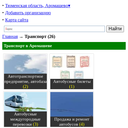
‣
Тюменская область, Аромашево▾
‣
Добавить организацию
‣
Карта сайта
Главная
→
Транспорт (26)
Транспорт в Аромашеве
Автотранспортное
предприятие, автобаза
Автобусные билеты
(2)
(1)
Автобусные
междугородные
Продажа и ремонт
(3)
(4)
перевозки
автобусов