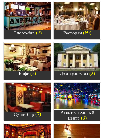
(2)
(69)
Спорт-бар
Ресторан
(2)
(2)
Кафе
Дом культуры
Развлекательный
(7)
Суши-бар
(3)
центр