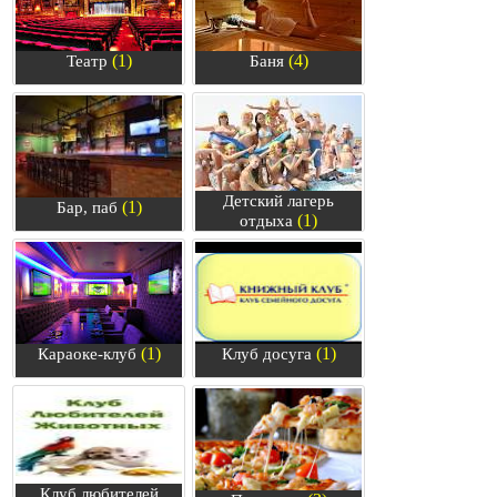
(1)
(4)
Театр
Баня
Детский лагерь
(1)
Бар, паб
(1)
отдыха
(1)
(1)
Караоке-клуб
Клуб досуга
Клуб любителей