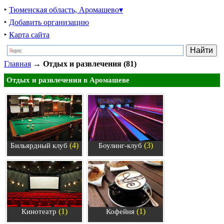
‣
Тюменская область, Аромашево▾
‣
Добавить организацию
‣
Карта сайта
Главная
→
Отдых и развлечения (81)
Отдых и развлечения в Аромашеве
(4)
(3)
Бильярдный клуб
Боулинг-клуб
(1)
(1)
Кинотеатр
Кофейня