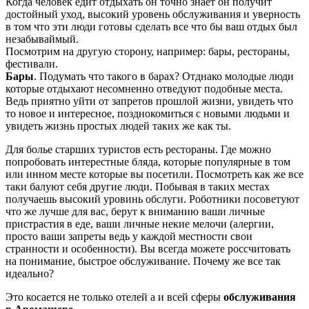
Когда человек едит отдыхать он точно знает он получит
достойный уход, высокий уровень обслуживания и уверность
в том что эти люди готовы сделать все что бы ваш отдых был
незабываймый.
Посмотрим на другую сторону, например: бары, рестораны,
фестивали.
Бары
. Подумать что такого в барах? Отднако молодые люди
которые отдыхают несомненно отведуют подобные места.
Ведь приятно уйти от запретов прошлой жизни, увидеть что
то новое и интересное, позднокомиться с новыми людьми и
увидеть жизнь простых людей таких же как ты.
Для болье старших туристов есть рестораны. Где можно
попробовать интерестные бляда, которые популярные в том
или инном месте которые вы посетили. Посмотреть как же все
таки балуют себя другие люди. Побывая в таких местах
получаешь высокий уровинь обслуги. Роботники посоветуют
что же лучше для вас, берут к вниманию ваши личные
пристрастия в еде, ваши личные некие мелочи (алергии,
просто ваши запреты ведь у каждой местности свои
странности и особенности). Вы всегда можете россчитовать
на понимание, быстрое обслуживание. Почему же все так
идеально?
Это косается не только отелей а и всей сферы
обслуживания