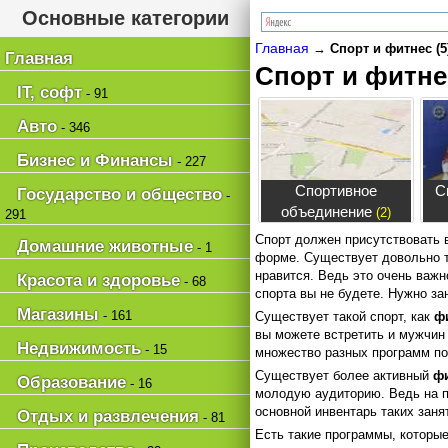
Основные категории
Главная
→
Спорт и фитнес (5
Главная
Спорт и фитне
IT, софт
- 91
Авто
- 346
Бизнес и Финансы
- 227
Спортивное
С
Государство и общество
-
объединение
(2)
291
Спорт должен присутствовать 
Домашние животные
- 1
форме. Существует довольно та
нравится. Ведь это очень важн
Красота и здоровье
- 68
спорта вы не будете. Нужно за
Магазины
- 161
Существует такой спорт, как
ф
вы можете встретить и мужчин
Недвижимость
- 15
множество разных программ по
Существует более активный
ф
Образование
- 16
молодую аудиторию. Ведь на п
основной инвентарь таких заня
Отдых и развлечения
- 81
Есть такие программы, которые