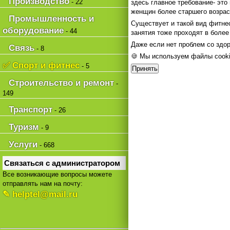
Производство
- 22
здесь главное требование- это
женщин более старшего возрас
Промышленность и
Существует и такой вид фитне
оборудование
- 44
занятия тоже проходят в более
Даже если нет проблем со здор
Связь
- 8
🍪 Мы используем файлы cooki
✅ Спорт и фитнес
- 5
Принять
Строительство и ремонт
-
149
Транспорт
- 26
Туризм
- 9
Услуги
- 668
Связаться с администратором
Все возникающие вопросы можете
отправлять нам на почту:
✎ helptel@mail.ru