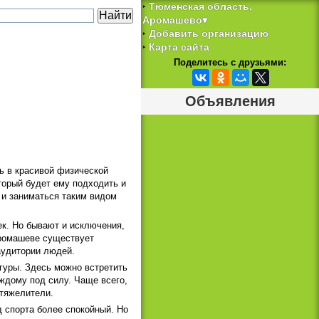
Тюменская область,
‣
Аромашево▾
Добавить организацию
‣
Карта сайта
‣
Поделитесь с друзьями:
Объявления
ь в красивой физической
торый будет ему подходить и
о и заниматься таким видом
ек. Но бывают и исключения,
Аромашеве существует
аудитории людей.
гуры. Здесь можно встретить
ждому под силу. Чаще всего,
утяжелители.
д спорта более спокойный. Но