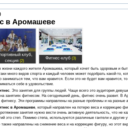
)
с в Аромашеве
портивный клуб,
Фитнес-клуб
(3)
секция
(2)
в жизни каждого жителя Аромашева, который хочет быть здоровым и быт
ки много видов спорта и каждый человек может подобрать какой-то, ко
о заниматься тем, что вам нравится. Если это не будет вам нравится, т
ниматься себе в удовольствие.
итнес
. Это занятия для группы людей. Чаще всего это аудитория девуш
 на занятиях фитнесом. На сегодняшний день, фитнес очень развит. В 
 фитнесу. Эти программы направлены на разные проблемы и на разные 
итнес в Аромашеве
, который направлен на потерю веса и коррекцию фи
ротяжении занятия нужно вести очень активную деятельность, что не ка
тий это степ. Помимо степа, используются различные гантели и другие 
 также направлены на снижение веса и на коррекцию фигуру, но этот ви