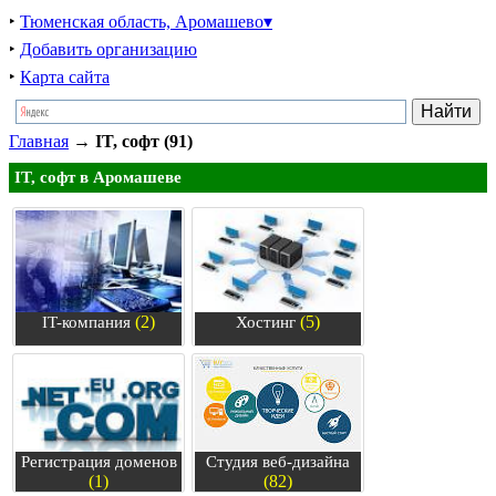
‣
Тюменская область, Аромашево▾
‣
Добавить организацию
‣
Карта сайта
Главная
→
IT, софт (91)
IT, софт в Аромашеве
(2)
(5)
IT-компания
Хостинг
Регистрация доменов
Студия веб-дизайна
(1)
(82)